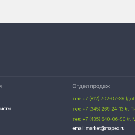
Отдел продаж
тел: +7 (812) 702-07-39 (доб 151)
тел: +7 (345) 269-24-13 (г. Тюмень)
тел: +7 (495) 640-06-90 (г. Москва)
email: market@mspex.ru
Адрес
ента качества
192012, Санкт-Петербург,
пр. Обуховской обороны, д. 120, литера
Б