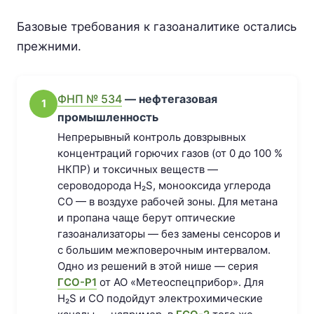
Базовые требования к газоаналитике остались
прежними.
ФНП № 534
— нефтегазовая
1
промышленность
Непрерывный контроль довзрывных
концентраций горючих газов (от 0 до 100 %
НКПР) и токсичных веществ —
сероводорода H₂S, монооксида углерода
CO — в воздухе рабочей зоны. Для метана
и пропана чаще берут оптические
газоанализаторы — без замены сенсоров и
с большим межповерочным интервалом.
Одно из решений в этой нише — серия
ГСО-Р1
от АО «Метеоспецприбор». Для
H₂S и CO подойдут электрохимические