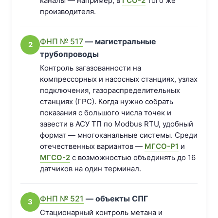
каналы — например, в
ГСО-2
того же
производителя.
ФНП № 517
— магистральные
2
трубопроводы
Контроль загазованности на
компрессорных и насосных станциях, узлах
подключения, газораспределительных
станциях (ГРС). Когда нужно собрать
показания с большого числа точек и
завести в АСУ ТП по Modbus RTU, удобный
формат — многоканальные системы. Среди
отечественных вариантов —
МГСО-Р1
и
МГСО-2
с возможностью объединять до 16
датчиков на один терминал.
ФНП № 521
— объекты СПГ
3
Стационарный контроль метана и